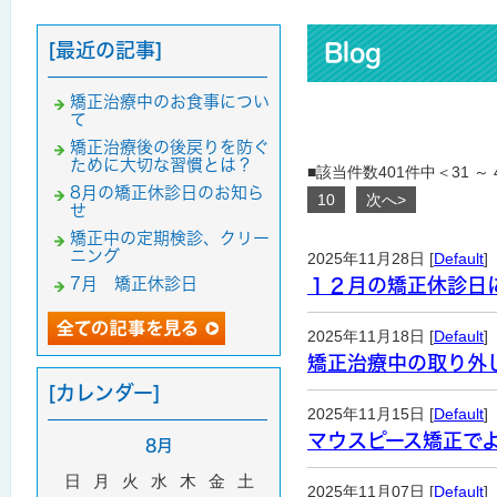
[最近の記事]
Blog
矯正治療中のお食事につい
て
矯正治療後の後戻りを防ぐ
ために大切な習慣とは？
■該当件数401件中＜31 ～
8月の矯正休診日のお知ら
10
次へ>
せ
矯正中の定期検診、クリー
ニング
2025年11月28日 [
Default
]
7月 矯正休診日
１２月の矯正休診日
2025年11月18日 [
Default
]
矯正治療中の取り外
[カレンダー]
2025年11月15日 [
Default
]
マウスピース矯正で
8月
日
月
火
水
木
金
土
2025年11月07日 [
Default
]