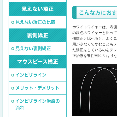
こんな方にお
見えない矯正の比較
ホワイトワイヤーは、表
の銀色のワイヤーと比べ
側矯正と比べると、よく
用が少なくてすむことも
見えない裏側矯正
た矯正をしているのをテ
正治療を東住吉区の はり
インビザライン
メリット・デメリット
インビザライン治療の
流れ