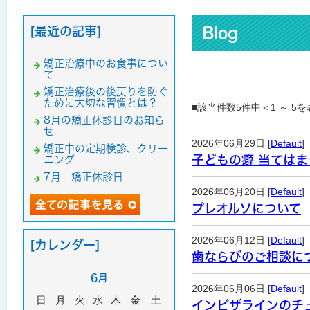
[最近の記事]
Blog
矯正治療中のお食事につい
て
矯正治療後の後戻りを防ぐ
ために大切な習慣とは？
■該当件数5件中＜1 ～ 5
8月の矯正休診日のお知ら
せ
2026年06月29日 [
Default
]
矯正中の定期検診、クリー
子どもの癖 当ては
ニング
7月 矯正休診日
2026年06月20日 [
Default
]
プレオルソについて
2026年06月12日 [
Default
]
[カレンダー]
歯ならびのご相談に
6月
2026年06月06日 [
Default
]
日
月
火
水
木
金
土
インビザラインのチ