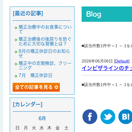
[最近の記事]
Blog
矯正治療中のお食事につい
て
矯正治療後の後戻りを防ぐ
ために大切な習慣とは？
■該当件数1件中＜1 ～ 1
8月の矯正休診日のお知ら
せ
2026年06月06日 [
Default
]
矯正中の定期検診、クリー
インビザラインのチ
ニング
7月 矯正休診日
■該当件数1件中＜1 ～ 1
[カレンダー]
6月
日
月
火
水
木
金
土