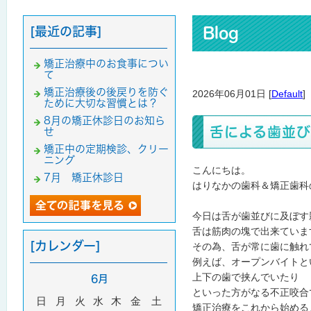
[最近の記事]
Blog
矯正治療中のお食事につい
て
矯正治療後の後戻りを防ぐ
2026年06月01日 [
Default
]
ために大切な習慣とは？
8月の矯正休診日のお知ら
舌による歯並
せ
矯正中の定期検診、クリー
ニング
こんにちは。
7月 矯正休診日
はりなかの歯科＆矯正歯科
今日は舌が歯並びに及ぼす
舌は筋肉の塊で出来ていま
[カレンダー]
その為、舌が常に歯に触れ
例えば、オープンバイトと
上下の歯で挟んでいたり
6月
といった方がなる不正咬合
日
月
火
水
木
金
土
矯正治療をこれから始める