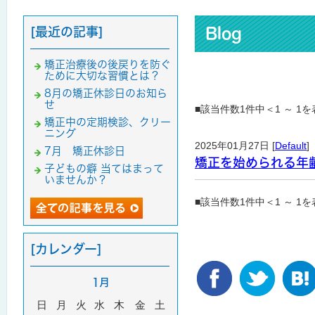
[最近の記事]
Blog
矯正治療後の後戻りを防ぐ
ために大切な習慣とは？
8月の矯正休診日のお知ら
せ
■該当件数1件中＜1 ～ 1
矯正中の定期検診、クリー
ニング
2025年01月27日 [
Default
]
7月 矯正休診日
矯正を始められる年
子どもの癖 当てはまって
いませんか？
■該当件数1件中＜1 ～ 1
[カレンダー]
1月
日
月
火
水
木
金
土