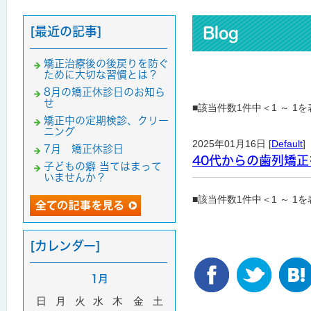
[最近の記事]
Blog
矯正治療後の後戻りを防ぐ
ために大切な習慣とは？
8月の矯正休診日のお知ら
せ
■該当件数1件中＜1 ～ 1
矯正中の定期検診、クリー
ニング
2025年01月16日 [
Default
]
7月 矯正休診日
40代からの歯列矯
子どもの癖 当てはまって
いませんか？
■該当件数1件中＜1 ～ 1
[カレンダー]
1月
日
月
火
水
木
金
土