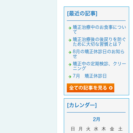
[最近の記事]
矯正治療中のお食事につい
て
矯正治療後の後戻りを防ぐ
ために大切な習慣とは？
8月の矯正休診日のお知ら
せ
矯正中の定期検診、クリー
ニング
7月 矯正休診日
[カレンダー]
2月
日
月
火
水
木
金
土