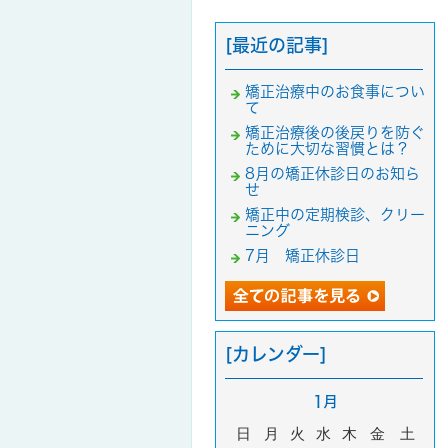
[最近の記事]
矯正治療中のお食事につい
て
矯正治療後の後戻りを防ぐ
ために大切な習慣とは？
8月の矯正休診日のお知ら
せ
矯正中の定期検診、クリー
ニング
7月 矯正休診日
[カレンダー]
1月
日
月
火
水
木
金
土