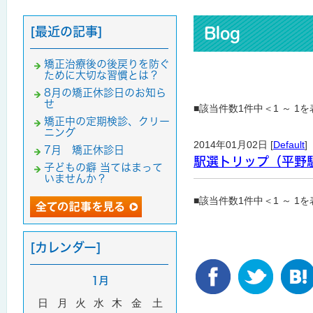
[最近の記事]
Blog
矯正治療後の後戻りを防ぐ
ために大切な習慣とは？
8月の矯正休診日のお知ら
せ
■該当件数1件中＜1 ～ 1
矯正中の定期検診、クリー
ニング
2014年01月02日 [
Default
]
7月 矯正休診日
駅選トリップ（平野
子どもの癖 当てはまって
いませんか？
■該当件数1件中＜1 ～ 1
[カレンダー]
1月
日
月
火
水
木
金
土