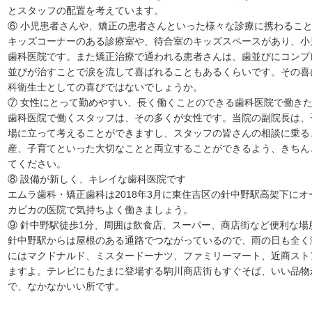
とスタッフの配置を考えています。
⑥ 小児患者さんや、矯正の患者さんといった様々な診療に携わるこ
キッズコーナーのある診療室や、待合室のキッズスペースがあり、小
歯科医院です。また矯正治療で通われる患者さんは、歯並びにコンプ
並びが治すことで涙を流して喜ばれることもあるくらいです。その喜
科衛生士としての喜びではないでしょうか。
⑦ 女性にとって勤めやすい、長く働くことのできる歯科医院で働き
歯科医院で働くスタッフは、その多くが女性です。当院の副院長は、
場に立って考えることができますし、スタッフの皆さんの相談に乗る
産、子育てといった大切なことと両立することができるよう、きちん
てください。
⑧ 設備が新しく、キレイな歯科医院です
エムラ歯科・矯正歯科は2018年3月に東住吉区の針中野駅高架下に
カピカの医院で気持ちよく働きましょう。
⑨ 針中野駅徒歩1分、周囲は飲食店、スーパー、商店街など便利な場
針中野駅からは屋根のある通路でつながっているので、雨の日も全く
にはマクドナルド、ミスタードーナツ、ファミリーマート、近商スト
ますよ。テレビにもたまに登場する駒川商店街もすぐそば、いい品物
で、なかなかいい所です。