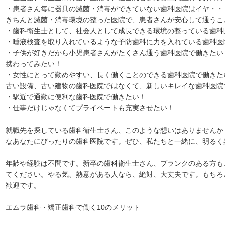
・患者さん毎に器具の滅菌・消毒ができていない歯科医院はイヤ・・
きちんと滅菌・消毒環境の整った医院で、患者さんが安心して通うこ
・歯科衛生士として、社会人として成長できる環境の整っている歯科
・唾液検査を取り入れているような予防歯科に力を入れている歯科医
・子供が好きだから小児患者さんがたくさん通う歯科医院で働きたい
携わってみたい！
・女性にとって勤めやすい、長く働くことのできる歯科医院で働きた
古い設備、古い建物の歯科医院ではなくて、新しいキレイな歯科医院
・駅近で通勤に便利な歯科医院で働きたい！
・仕事だけじゃなくてプライベートも充実させたい！
就職先を探している歯科衛生士さん、このような想いはありませんか
なあなたにぴったりの歯科医院です。ぜひ、私たちと一緒に、明るく
年齢や経験は不問です。新卒の歯科衛生士さん、ブランクのある方も
てください。やる気、熱意がある人なら、絶対、大丈夫です。もちろ
歓迎です。
エムラ歯科・矯正歯科で働く10のメリット