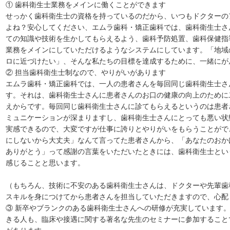
① 歯科衛生士業務をメインに働くことができます
せっかく歯科衛生士の資格を持っているのだから、いつもドクターの
よね？安心してください、エムラ歯科・矯正歯科では、歯科衛生士さ
ての知識や技術を生かしてもらえるよう、歯科予防処置、歯科保健指
業務をメインにしていただけるようなシステムにしています。「地域
ロに近づけたい」、そんな私たちの目標を達成するために、一緒にが
② 担当歯科衛生士制なので、やりがいがあります
エムラ歯科・矯正歯科では、一人の患者さんを毎回同じ歯科衛生士さ
す。それは、歯科衛生士さんに患者さんのお口の健康の向上のために
えからです。毎回同じ歯科衛生士さんに診てもらえるというのは患者
ミュニケーションが深まりますし、歯科衛生士さんにとっても悪い状
実感できるので、大変ですが仕事に誇りとやりがいをもらうことがで
にしないから大丈夫」なんて言ってた患者さんから、「あなたのおか
ありがとう」って感謝の言葉をいただいたときには、歯科衛生士とい
感じることと思います。
（もちろん、技術に不安のある歯科衛生士さんは、ドクターや先輩歯
スキルを身につけてから患者さんを担当していただきますので、心配
③ 新卒やブランクのある歯科衛生士さんへの研修が充実しています
きる人も、臨床や接遇に関する著名な先生のセミナーに参加すること