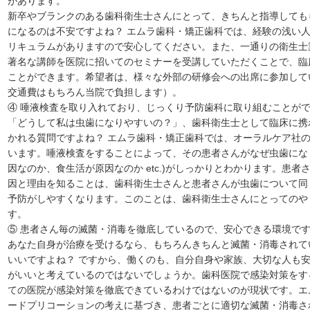
があります。
新卒やブランクのある歯科衛生士さんにとって、きちんと指導しても
になるのは不安ですよね？ エムラ歯科・矯正歯科では、経験の浅い
リキュラムがありますので安心してください。また、一通りの衛生士
著名な講師を医院に招いてのセミナーを受講していただくことで、臨
ことができます。希望者は、様々な外部の研修会への出席に参加して
交通費はもちろん当院で負担します）。
④ 唾液検査を取り入れており、じっくり予防歯科に取り組むことが
「どうして私は虫歯になりやすいの？」、歯科衛生士として臨床に携
かれる質問ですよね？ エムラ歯科・矯正歯科では、オーラルケア社の
います。唾液検査をすることによって、その患者さんがなぜ虫歯にな
因なのか、食生活が原因なのか etc.)がしっかりとわかります。患
因と理由を知ることは、歯科衛生士さんと患者さんが虫歯について同
予防がしやすくなります。このことは、歯科衛生士さんにとってのや
す。
⑤ 患者さん毎の滅菌・消毒を徹底しているので、安心できる環境で
あなた自身が治療を受けるなら、もちろんきちんと滅菌・消毒されて
いいですよね？ ですから、働くのも、自分自身や家族、大切な人も
がいいと考えているのではないでしょうか。歯科医院で感染対策をす
ての医院が感染対策を徹底できているわけではないのが現状です。エ
ードプリコーションの考えに基づき、患者ごとに適切な滅菌・消毒さ