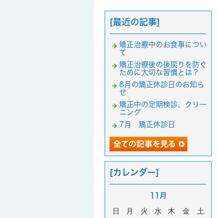
[最近の記事]
矯正治療中のお食事につい
て
矯正治療後の後戻りを防ぐ
ために大切な習慣とは？
8月の矯正休診日のお知ら
せ
矯正中の定期検診、クリー
ニング
7月 矯正休診日
[カレンダー]
11月
日
月
火
水
木
金
土