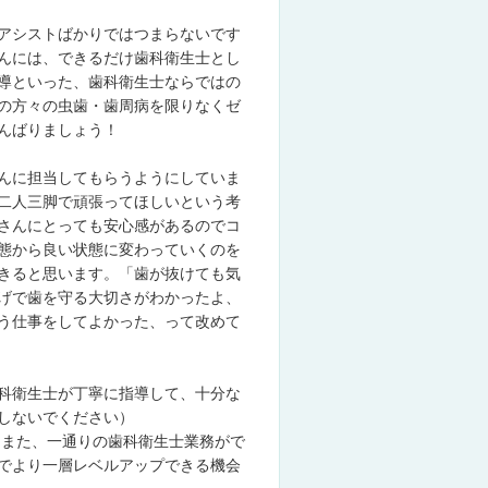
アシストばかりではつまらないです
んには、できるだけ歯科衛生士とし
導といった、歯科衛生士ならではの
の方々の虫歯・歯周病を限りなくゼ
んばりましょう！
んに担当してもらうようにしていま
二人三脚で頑張ってほしいという考
さんにとっても安心感があるのでコ
態から良い状態に変わっていくのを
きると思います。「歯が抜けても気
げで歯を守る大切さがわかったよ、
う仕事をしてよかった、って改めて
科衛生士が丁寧に指導して、十分な
しないでください）
。また、一通りの歯科衛生士業務がで
でより一層レベルアップできる機会