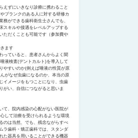
らえずにいきなり診療に携わること
人やブランクのある人に対する研修カ
業務ができる歯科衛生士さんでも、
床スキルや接遇をレベルアップする
いただくことも可能です（参加費や
できます
わっていると、患者さんからよく聞
唾液検査(デントカルト)を導入して
りやすいのか(例えば唾液の性質が原
者さんがなぜ虫歯になるのか、本当の原
じイメージをもつことになり、虫歯
りがい、自信につながると思いま
す
いて、院内感染の心配がない医院が
安心して治療を受けられるような環境
るのは当然、でも、残念ながらすべ
ムラ歯科・矯正歯科では、スタンダ
れた器具を用いることができる機器