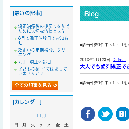
[最近の記事]
Blog
矯正治療後の後戻りを防ぐ
ために大切な習慣とは？
8月の矯正休診日のお知ら
せ
■該当件数1件中＜1 ～ 1
矯正中の定期検診、クリー
ニング
2013年11月23日 [
Default
]
7月 矯正休診日
大人でも歯列矯正で
子どもの癖 当てはまって
いませんか？
■該当件数1件中＜1 ～ 1
[カレンダー]
11月
日
月
火
水
木
金
土