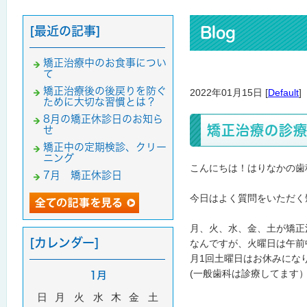
[最近の記事]
Blog
矯正治療中のお食事につい
て
矯正治療後の後戻りを防ぐ
2022年01月15日 [
Default
]
ために大切な習慣とは？
8月の矯正休診日のお知ら
矯正治療の診
せ
矯正中の定期検診、クリー
ニング
こんにちは！はりなかの歯
7月 矯正休診日
今日はよく質問をいただく
月、火、水、金、土が矯正
[カレンダー]
なんですが、火曜日は午前
月1回土曜日はお休みにな
(一般歯科は診療してます
1月
日
月
火
水
木
金
土