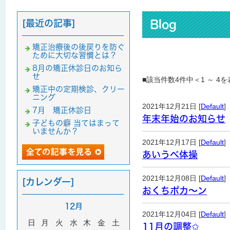
[最近の記事]
Blog
矯正治療後の後戻りを防ぐ
ために大切な習慣とは？
8月の矯正休診日のお知ら
せ
■該当件数4件中＜1 ～ 4
矯正中の定期検診、クリー
ニング
2021年12月21日 [
Default
]
7月 矯正休診日
年末年始のお知らせ
子どもの癖 当てはまって
いませんか？
2021年12月17日 [
Default
]
あいうべ体操
2021年12月08日 [
Default
]
[カレンダー]
おくちポカ～ン
12月
2021年12月04日 [
Default
]
日
月
火
水
木
金
土
11月の調整✩