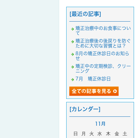
[最近の記事]
矯正治療中のお食事につい
て
矯正治療後の後戻りを防ぐ
ために大切な習慣とは？
8月の矯正休診日のお知ら
せ
矯正中の定期検診、クリー
ニング
7月 矯正休診日
[カレンダー]
11月
日
月
火
水
木
金
土