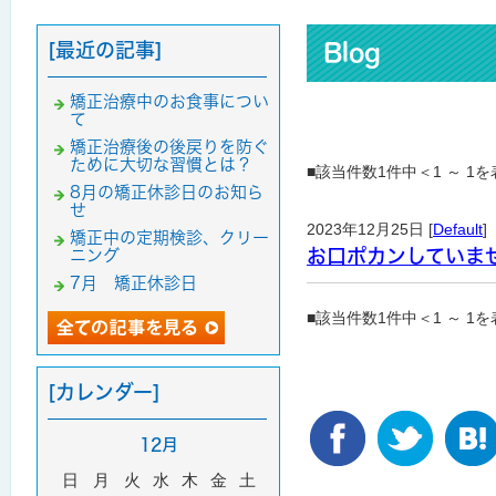
[最近の記事]
Blog
矯正治療中のお食事につい
て
矯正治療後の後戻りを防ぐ
ために大切な習慣とは？
■該当件数1件中＜1 ～ 1
8月の矯正休診日のお知ら
せ
2023年12月25日 [
Default
]
矯正中の定期検診、クリー
お口ポカンしていま
ニング
7月 矯正休診日
■該当件数1件中＜1 ～ 1
[カレンダー]
12月
日
月
火
水
木
金
土