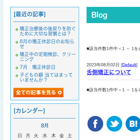
[最近の記事]
Blog
矯正治療後の後戻りを防ぐ
ために大切な習慣とは？
8月の矯正休診日のお知ら
せ
■該当件数1件中＜1 ～ 1
矯正中の定期検診、クリー
ニング
2023年08月02日 [
Default
]
7月 矯正休診日
舌側矯正について
子どもの癖 当てはまって
いませんか？
■該当件数1件中＜1 ～ 1
[カレンダー]
8月
日
月
火
水
木
金
土