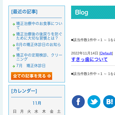
[最近の記事]
Blog
矯正治療中のお食事につい
て
矯正治療後の後戻りを防ぐ
ために大切な習慣とは？
■該当件数1件中＜1 ～ 1
8月の矯正休診日のお知ら
せ
2022年11月14日 [
Default
]
矯正中の定期検診、クリー
すきっ歯について
ニング
7月 矯正休診日
■該当件数1件中＜1 ～ 1
[カレンダー]
11月
日
月
火
水
木
金
土