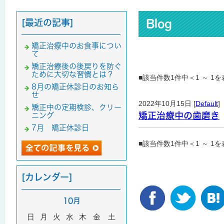
[最近の記事]
Blog
矯正治療中のお食事につい
て
矯正治療後の後戻りを防ぐ
ために大切な習慣とは？
■該当件数1件中＜1 ～ 1
8月の矯正休診日のお知ら
せ
2022年10月15日 [
Default
]
矯正中の定期検診、クリー
矯正治療中の歯磨き
ニング
7月 矯正休診日
■該当件数1件中＜1 ～ 1
[カレンダー]
10月
日
月
火
水
木
金
土