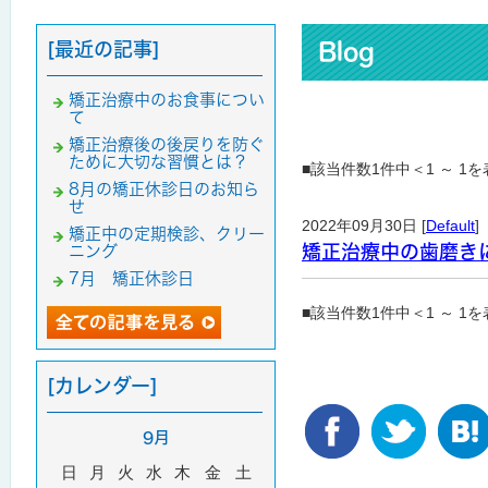
[最近の記事]
Blog
矯正治療中のお食事につい
て
矯正治療後の後戻りを防ぐ
ために大切な習慣とは？
■該当件数1件中＜1 ～ 1
8月の矯正休診日のお知ら
せ
2022年09月30日 [
Default
]
矯正中の定期検診、クリー
矯正治療中の歯磨き
ニング
7月 矯正休診日
■該当件数1件中＜1 ～ 1
[カレンダー]
9月
日
月
火
水
木
金
土