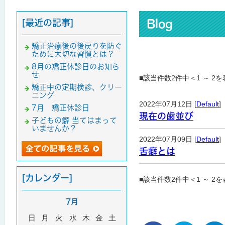
[最近の記事]
Blog
矯正治療後の後戻りを防ぐ
ために大切な習慣とは？
8月の矯正休診日のお知ら
せ
■該当件数2件中＜1 ～ 2
矯正中の定期検診、クリー
ニング
2022年07月12日 [
Default
]
7月 矯正休診日
現在の歯並び
子どもの癖 当てはまって
いませんか？
2022年07月09日 [
Default
]
舌癖とは
[カレンダー]
■該当件数2件中＜1 ～ 2
7月
日
月
火
水
木
金
土