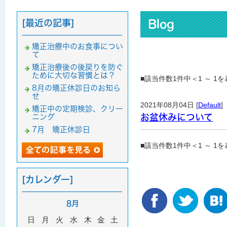
[最近の記事]
Blog
矯正治療中のお食事につい
て
矯正治療後の後戻りを防ぐ
ために大切な習慣とは？
■該当件数1件中＜1 ～ 1
8月の矯正休診日のお知ら
せ
2021年08月04日 [
Default
]
矯正中の定期検診、クリー
お盆休みについて
ニング
7月 矯正休診日
■該当件数1件中＜1 ～ 1
[カレンダー]
8月
日
月
火
水
木
金
土