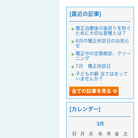
[最近の記事]
矯正治療後の後戻りを防ぐ
ために大切な習慣とは？
8月の矯正休診日のお知ら
せ
矯正中の定期検診、クリー
ニング
7月 矯正休診日
子どもの癖 当てはまって
いませんか？
[カレンダー]
3月
日
月
火
水
木
金
土