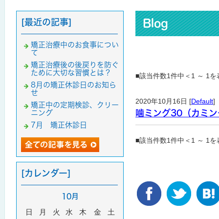
[最近の記事]
Blog
矯正治療中のお食事につい
て
矯正治療後の後戻りを防ぐ
ために大切な習慣とは？
■該当件数1件中＜1 ～ 1
8月の矯正休診日のお知ら
せ
2020年10月16日 [
Default
]
矯正中の定期検診、クリー
噛ミング30（カミ
ニング
7月 矯正休診日
■該当件数1件中＜1 ～ 1
[カレンダー]
10月
日
月
火
水
木
金
土