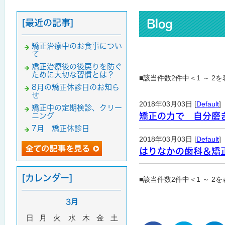
[最近の記事]
Blog
矯正治療中のお食事につい
て
矯正治療後の後戻りを防ぐ
ために大切な習慣とは？
■該当件数2件中＜1 ～ 2
8月の矯正休診日のお知ら
せ
2018年03月03日 [
Default
]
矯正中の定期検診、クリー
矯正の力で 自分磨
ニング
7月 矯正休診日
2018年03月03日 [
Default
]
はりなかの歯科＆矯
[カレンダー]
■該当件数2件中＜1 ～ 2
3月
日
月
火
水
木
金
土