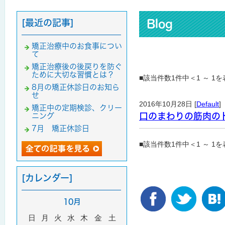
[最近の記事]
Blog
矯正治療中のお食事につい
て
矯正治療後の後戻りを防ぐ
ために大切な習慣とは？
■該当件数1件中＜1 ～ 1
8月の矯正休診日のお知ら
せ
2016年10月28日 [
Default
]
矯正中の定期検診、クリー
口のまわりの筋肉のト
ニング
7月 矯正休診日
■該当件数1件中＜1 ～ 1
[カレンダー]
10月
日
月
火
水
木
金
土