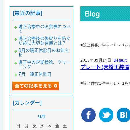
[最近の記事]
Blog
矯正治療中のお食事につい
て
矯正治療後の後戻りを防ぐ
ために大切な習慣とは？
■該当件数1件中＜1 ～ 1
8月の矯正休診日のお知ら
せ
2015年09月14日 [
Default
]
矯正中の定期検診、クリー
プレート(床矯正装
ニング
7月 矯正休診日
■該当件数1件中＜1 ～ 1
[カレンダー]
9月
日
月
火
水
木
金
土