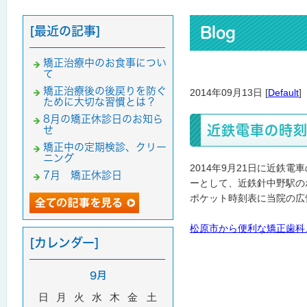
[最近の記事]
Blog
矯正治療中のお食事につい
て
矯正治療後の後戻りを防ぐ
2014年09月13日 [
Default
]
ために大切な習慣とは？
8月の矯正休診日のお知ら
近鉄電車の時
せ
矯正中の定期検診、クリー
ニング
2014年9月21日に近
7月 矯正休診日
ーとして、近鉄針中野駅の
ポケット時刻表に当院の広
松原市から便利な矯正歯科
[カレンダー]
9月
日
月
火
水
木
金
土