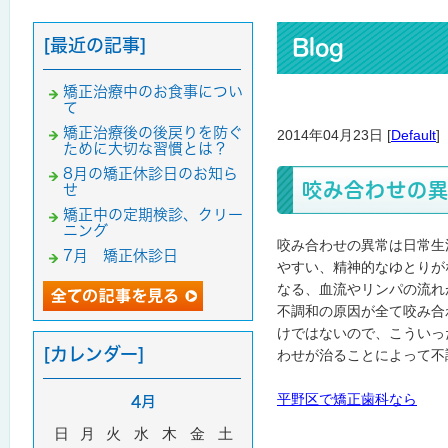
[最近の記事]
Blog
矯正治療中のお食事につい
て
矯正治療後の後戻りを防ぐ
2014年04月23日 [
Default
]
ために大切な習慣とは？
8月の矯正休診日のお知ら
咬み合わせの
せ
矯正中の定期検診、クリー
ニング
咬み合わせの異常は日常生
7月 矯正休診日
やすい、精神的なゆとりが
なる、血流やリンパの流れ
不調和の原因が全て咬み合
けではないので、こういっ
[カレンダー]
わせが治ることによって不
平野区で矯正歯科なら
4月
日
月
火
水
木
金
土