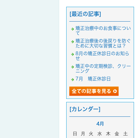
[最近の記事]
矯正治療中のお食事につい
て
矯正治療後の後戻りを防ぐ
ために大切な習慣とは？
8月の矯正休診日のお知ら
せ
矯正中の定期検診、クリー
ニング
7月 矯正休診日
[カレンダー]
4月
日
月
火
水
木
金
土