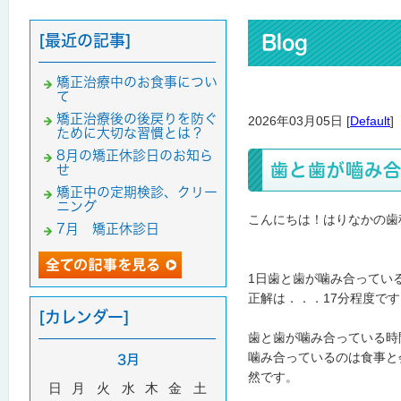
[最近の記事]
Blog
矯正治療中のお食事につい
て
矯正治療後の後戻りを防ぐ
2026年03月05日 [
Default
]
ために大切な習慣とは？
8月の矯正休診日のお知ら
歯と歯が嚙み合
せ
矯正中の定期検診、クリー
ニング
こんにちは！はりなかの歯
7月 矯正休診日
1日歯と歯が噛み合ってい
正解は．．．17分程度です
[カレンダー]
歯と歯が噛み合っている時
噛み合っているのは食事と
3月
然です。
日
月
火
水
木
金
土