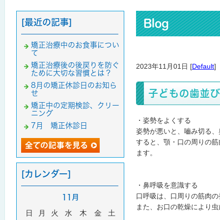
[最近の記事]
Blog
矯正治療中のお食事につい
て
矯正治療後の後戻りを防ぐ
2023年11月01日 [
Default
]
ために大切な習慣とは？
8月の矯正休診日のお知ら
子どもの歯並
せ
矯正中の定期検診、クリー
ニング
・姿勢をよくする
7月 矯正休診日
姿勢が悪いと、嚙み切る、
すると、顎・口の周りの筋
ます。
[カレンダー]
・鼻呼吸を意識する
口呼吸は、口周りの筋肉の
11月
また、お口の乾燥により虫
日
月
火
水
木
金
土