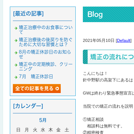
[最近の記事]
Blog
矯正治療中のお食事につい
て
矯正治療後の後戻りを防ぐ
2021年05月10日 [
Default
]
ために大切な習慣とは？
8月の矯正休診日のお知ら
矯正の流れに
せ
矯正中の定期検診、クリー
ニング
こんにちは！
7月 矯正休診日
針中野駅の高架下にあるは
GWは終わり緊急事態宣言
[カレンダー]
当院での矯正の流れを説明
①矯正相談
5月
相談料は無料です。
日
月
火
水
木
金
土
②精密検査