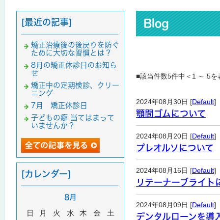
[最近の記事]
Blog
矯正治療後の後戻りを防ぐ
ために大切な習慣とは？
8月の矯正休診日のお知ら
せ
■該当件数5件中＜1 ～ 5
矯正中の定期検診、クリー
ニング
2024年08月30日 [
Default
]
7月 矯正休診日
顎間ゴムについて
子どもの癖 当てはまって
いませんか？
2024年08月20日 [
Default
]
プレオルソについて
2024年08月16日 [
Default
]
[カレンダー]
リテーナーブライト
8月
2024年08月09日 [
Default
]
日
月
火
水
木
金
土
デンタルローンを導