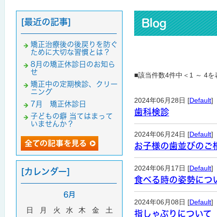
[最近の記事]
Blog
矯正治療後の後戻りを防ぐ
ために大切な習慣とは？
8月の矯正休診日のお知ら
せ
■該当件数4件中＜1 ～ 4
矯正中の定期検診、クリー
ニング
2024年06月28日 [
Default
]
7月 矯正休診日
歯科検診
子どもの癖 当てはまって
いませんか？
2024年06月24日 [
Default
]
お子様の歯並びのご
2024年06月17日 [
Default
]
[カレンダー]
食べる時の姿勢につ
6月
2024年06月08日 [
Default
]
日
月
火
水
木
金
土
指しゃぶりについて