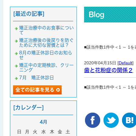
[最近の記事]
Blog
矯正治療中のお食事につい
て
矯正治療後の後戻りを防ぐ
ために大切な習慣とは？
■該当件数1件中＜1 ～ 1
8月の矯正休診日のお知ら
せ
2020年04月15日 [
Default
]
矯正中の定期検診、クリー
歯と花粉症の関係２
ニング
7月 矯正休診日
■該当件数1件中＜1 ～ 1
[カレンダー]
4月
日
月
火
水
木
金
土