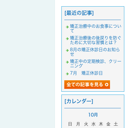
[最近の記事]
矯正治療中のお食事につい
て
矯正治療後の後戻りを防ぐ
ために大切な習慣とは？
8月の矯正休診日のお知ら
せ
矯正中の定期検診、クリー
ニング
7月 矯正休診日
[カレンダー]
10月
日
月
火
水
木
金
土