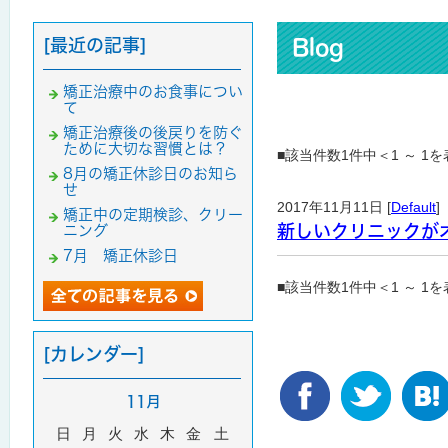
[最近の記事]
Blog
矯正治療中のお食事につい
て
矯正治療後の後戻りを防ぐ
ために大切な習慣とは？
■該当件数1件中＜1 ～ 1
8月の矯正休診日のお知ら
せ
2017年11月11日 [
Default
]
矯正中の定期検診、クリー
新しいクリニックが
ニング
7月 矯正休診日
■該当件数1件中＜1 ～ 1
[カレンダー]
11月
日
月
火
水
木
金
土