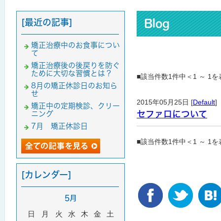
[最近の記事]
Blog
矯正治療中のお食事につい
て
矯正治療後の後戻りを防ぐ
ために大切な習慣とは？
■該当件数1件中＜1 ～ 1
8月の矯正休診日のお知ら
せ
2015年05月25日 [
Default
]
矯正中の定期検診、クリー
セファロについて
ニング
7月 矯正休診日
■該当件数1件中＜1 ～ 1
[カレンダー]
5月
日
月
火
水
木
金
土