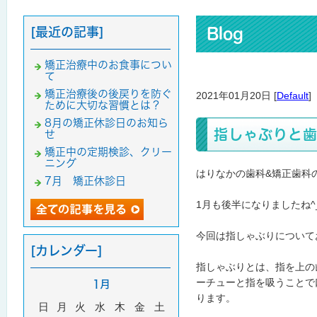
[最近の記事]
Blog
矯正治療中のお食事につい
て
矯正治療後の後戻りを防ぐ
2021年01月20日 [
Default
]
ために大切な習慣とは？
8月の矯正休診日のお知ら
指しゃぶりと
せ
矯正中の定期検診、クリー
ニング
はりなかの歯科&矯正歯科
7月 矯正休診日
1月も後半になりましたね^
今回は指しゃぶりについて
[カレンダー]
指しゃぶりとは、指を上の
ーチューと指を吸うことで
1月
ります。
日
月
火
水
木
金
土