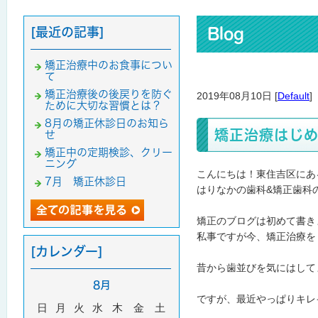
[最近の記事]
Blog
矯正治療中のお食事につい
て
矯正治療後の後戻りを防ぐ
2019年08月10日 [
Default
]
ために大切な習慣とは？
8月の矯正休診日のお知ら
矯正治療はじ
せ
矯正中の定期検診、クリー
ニング
こんにちは！東住吉区にあ
7月 矯正休診日
はりなかの歯科&矯正歯科
矯正のブログは初めて書きま
私事ですが今、矯正治療を
[カレンダー]
昔から歯並びを気にはして
8月
ですが、最近やっぱりキレ
日
月
火
水
木
金
土