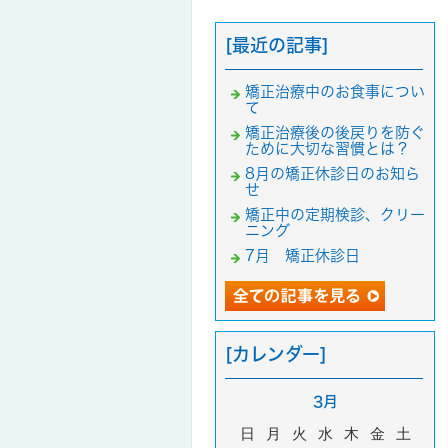
[最近の記事]
矯正治療中のお食事につい
て
矯正治療後の後戻りを防ぐ
ために大切な習慣とは？
8月の矯正休診日のお知ら
せ
矯正中の定期検診、クリー
ニング
7月 矯正休診日
[カレンダー]
3月
日
月
火
水
木
金
土