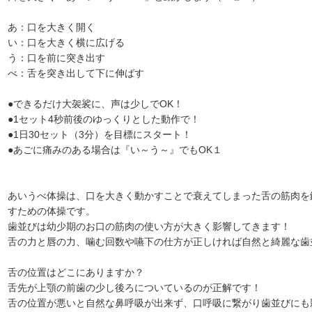
あ：口を大きく開く
い：口を大きく横に広げる
う：口を前に突き出す
べ：舌を突き出して下に伸ばす
●できるだけ大袈裟に、声は少しでOK！
●1セット4秒前後のゆっくりとした動作で！
●1日30セット（3分）を目標にスタート！
●あごに痛みのある場合は『い～う～』でもOK１
あいうべ体操は、口を大きく動かすことで衰えてしまった舌の筋肉を
すための体操です。
歯並びは幼少期のお口の筋肉の使い方が大きく影響してきます！
舌の力と唇の力、噛む回数や嚥下の仕方が正しければ自然と綺麗な歯
舌の位置はどこにありますか？
舌先が上顎の前歯の少し後ろについているのが正解です！
舌の位置が悪いと自然な鼻呼吸が出来ず、口呼吸に繋がり歯並びにも